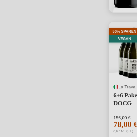
50% SPAREN
VEGAN
La Trava
6+6 Pake
DOCG
156,00 €
78,00 
8,67 €/L (9 L)