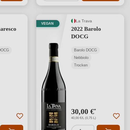
La Trava
VEGAN
aresco
2022 Barolo
DOCG
 DOCG
Barolo DOCG
Nebbiolo
Trocken
30,00 €
*
40,00 €/L (0,75 L)