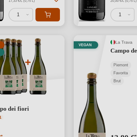
17,33 €/L (0,75 L)
20,00 €/L (0,75 L)
1
1
La Trava
VEGAN
Campo dei
Piemont
Favorita
Brut
o dei fiori
ttliche Bewertung von 5 von 5 Sternen
1
*
*