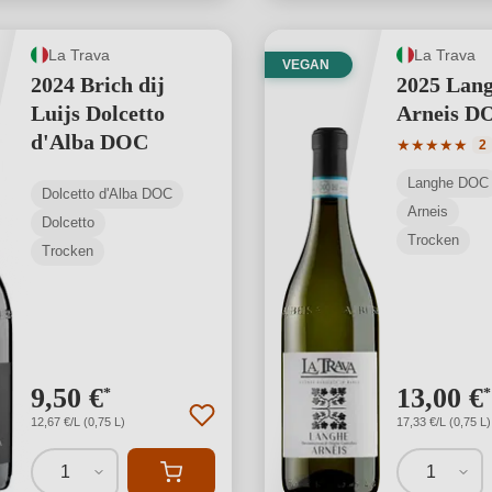
La Trava
La Trava
VEGAN
2024 Brich dij
2025 Lan
Luijs Dolcetto
Arneis D
d'Alba DOC
Durchschnit
★
★
★
★
★
2
Langhe DOC
Dolcetto d'Alba DOC
Arneis
Dolcetto
Trocken
Trocken
9,50 €
13,00 €
*
*
12,67 €/L (0,75 L)
17,33 €/L (0,75 L)
1
1