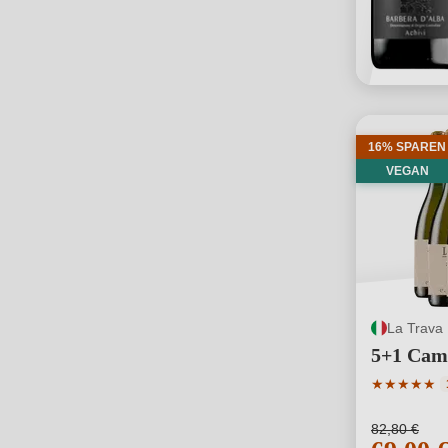
16% SPAREN
VEGAN
La Trava
5+1 Camp
Durchschni
★
★
★
★
★
82,80 €