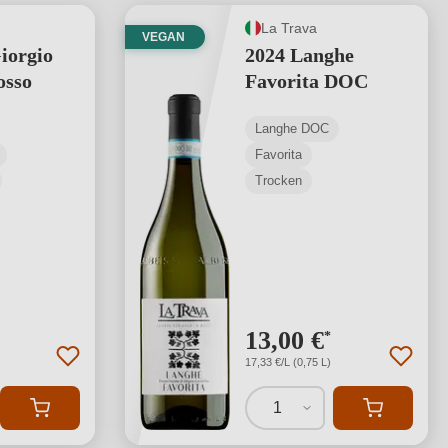
La Trava
VEGAN
iorgio
2024 Langhe
osso
Favorita DOC
Langhe DOC
Favorita
Trocken
13,00 €
*
17,33 €/L (0,75 L)
1