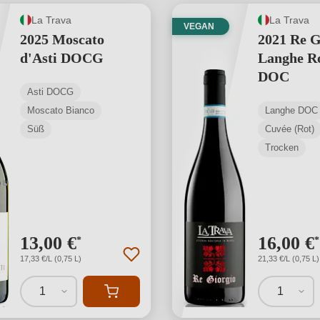
La Trava
La Trava
VEGAN
2025 Moscato
2021 Re G
d'Asti DOCG
Langhe R
DOC
Asti DOCG
Moscato Bianco
Langhe DOC
Süß
Cuvée (Rot)
Trocken
13,00 €
16,00 €
*
*
17,33 €/L (0,75 L)
21,33 €/L (0,75 L)
1
1