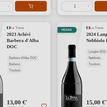
1
La Trava
La Trava
VEGAN
2023 Achivi
2024 Lan
Barbera d'Alba
Nebbiolo
DOC
Langhe DOC
Barbera d'Alba DOC
Nebbiolo
Barbera
Trocken
Trocken
13,00 €
15,00 €
*
*