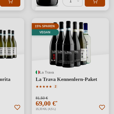
1
15% SPAREN
VEGAN
La Trava
orita
La Trava Kennenlern-Paket
Durchschnittliche Bewertung von 5 von 5 S
★
★
★
★
★
2
ng von 5 von 5 Sternen
81,50 €
69,00 €
*
15,33 €/L (4,5 L)