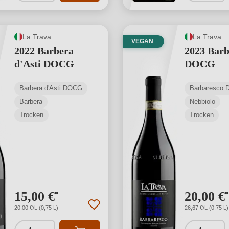
La Trava
La Trava
VEGAN
2022 Barbera
2023 Barb
d'Asti DOCG
DOCG
Barbera d'Asti DOCG
Barbaresco
Barbera
Nebbiolo
Trocken
Trocken
15,00 €
20,00 €
*
*
20,00 €/L (0,75 L)
26,67 €/L (0,75 L)