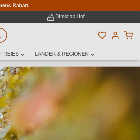
n
mens-Rabatt.
Direkt ab Hof
Du hast 0 Pro
rweiterte Suche
FREIES
LÄNDER & REGIONEN
innamen,