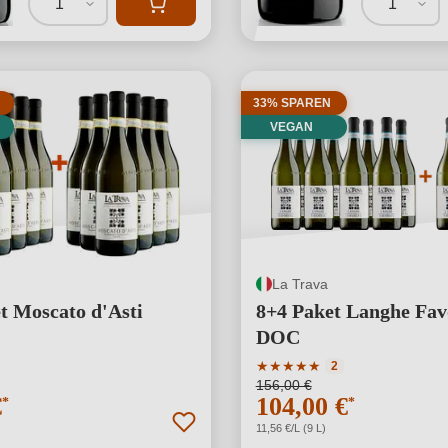
1
1
33% SPAREN
VEGAN
La Trava
t Moscato d'Asti
8+4 Paket Langhe Fav
DOC
Durchschnittliche Bewertu
★
★
★
★
★
2
156,00 €
€
104,00 €
*
*
11,56 €/L (9 L)