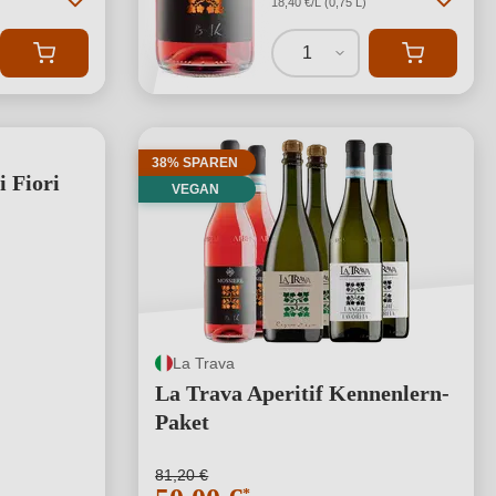
18,40 €/L (0,75 L)
1
38% SPAREN
 Fiori
VEGAN
La Trava
La Trava Aperitif Kennenlern-
Paket
81,20 €
*