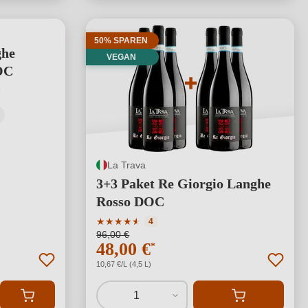
50% SPAREN
ghe
VEGAN
OC
tliche Bewertung von 5 von 5 Sternen
La Trava
3+3 Paket Re Giorgio Langhe
Rosso DOC
Durchschnittliche Bewertung von 4.25 von 
★
★
★
★
★
★
4
96,00 €
48,00 €
*
10,67 €/L (4,5 L)
1