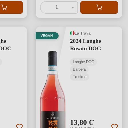
1
La Trava
VEGAN
ghe
2024 Langhe
 DOC
Rosato DOC
Langhe DOC
Barbera
Trocken
13,80 €
*