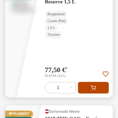
Reserve 1,5 L
Burgenland
Cuvée (Rot)
1,5 L
Trocken
77,50 €
*
51,67 €/L (1,5 L)
1
Eichenwald Weine
PRÄMIERT