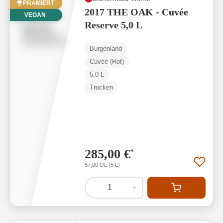
PRÄMIERT
2017 THE OAK - Cuvée
VEGAN
Reserve 5,0 L
Burgenland
Cuvée (Rot)
5,0 L
Trocken
285,00 €
*
57,00 €/L (5 L)
1