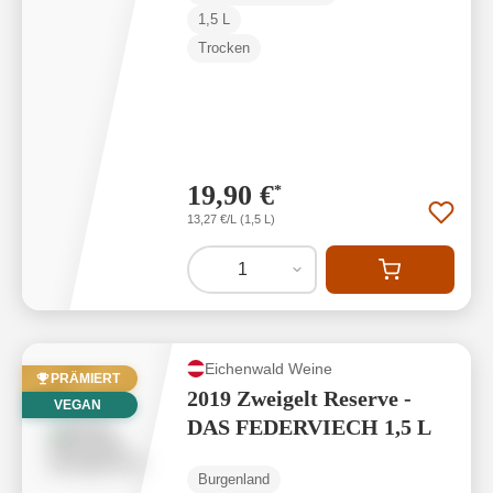
1,5 L
Trocken
19,90 €
*
13,27 €/L (1,5 L)
1
Eichenwald Weine
PRÄMIERT
2019 Zweigelt Reserve -
VEGAN
DAS FEDERVIECH 1,5 L
Burgenland