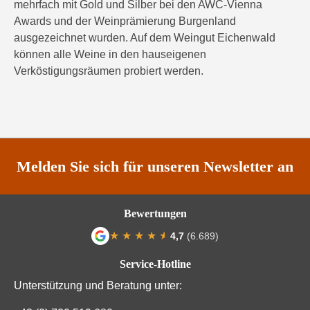
mehrfach mit Gold und Silber bei den AWC-Vienna
Awards und der Weinprämierung Burgenland
ausgezeichnet wurden. Auf dem Weingut Eichenwald
können alle Weine in den hauseigenen
Verköstigungsräumen probiert werden.
Melden Sie sich für unseren Newsletter an
Bewertungen
★
★
★
★
★
★
4,7
(6.689)
Durchschnittliche Bewertung von 4.7 von
Service-Hotline
Unterstützung und Beratung unter: