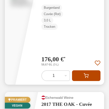
Burgenland
Cuvée (Rot)
3,0 L
Trocken
176,00 €
*
58,67 €/L (3 L)
1
Eichenwald Weine
PRÄMIERT
2017 THE OAK - Cuvée
VEGAN