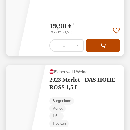
19,90 €
*
13,27 €/L (1,5 L)
1
Eichenwald Weine
2023 Merlot - DAS HOHE
ROSS 1,5 L
Burgenland
Merlot
1,5 L
Trocken