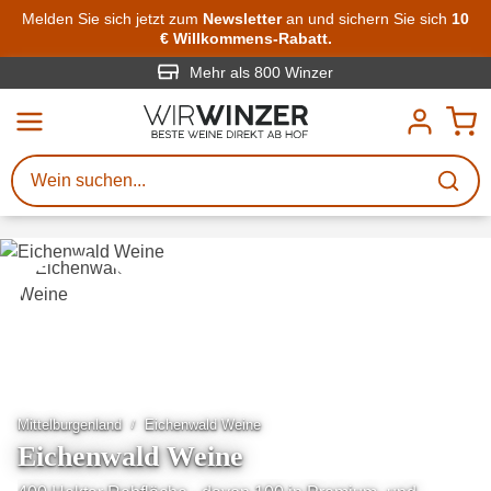
Zum Hauptinhalt springen
Melden Sie sich jetzt zum
Newsletter
an und sichern Sie sich
10
€ Willkommens-Rabatt.
Weinsuche
Mindestens 3 Zeichen eingeben
Mehr als 800 Winzer
Beschreiben Sie, welchen Wein
Sie suchen – ob nach Geschmack,
Anlass, Weinnamen, Rebsorte,
Region, Winzer oder anderen
Kriterien.
Mittelburgenland
Eichenwald Weine
Eichenwald Weine