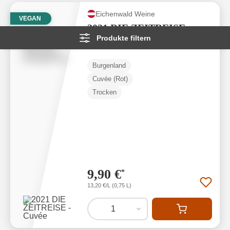
Das Weingut Eichenwald bietet somit vor allem kleineren
Eichenwald Weine
VEGAN
2021 DIE ZEITREISE -
Traubenproduzenten der Umgebung eine Plattform.
Produkte filtern
Cuvée
Weiterlesen
→
Burgenland
Cuvée (Rot)
Trocken
9,90 €
*
13,20 €/L (0,75 L)
1