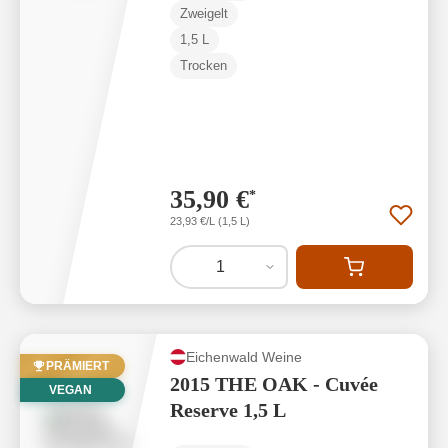
Zweigelt
1,5 L
Trocken
35,90 €
*
23,93 €/L (1,5 L)
1
Eichenwald Weine
PRÄMIERT
2015 THE OAK - Cuvée
VEGAN
Reserve 1,5 L