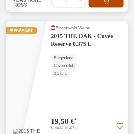
1
Eichenwald Weine
PRÄMIERT
2015 THE OAK - Cuvée
Reserve 0,375 L
Burgenland
Cuvée (Rot)
0,375 L
19,50 €
*
52,00 €/L (0,375 L)