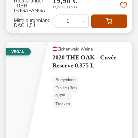
19,90 €
13,27 €/L (1,5 L)
1
Eichenwald Weine
VEGAN
2020 THE OAK - Cuvée
Reserve 0,375 L
Burgenland
Cuvée (Rot)
0,375 L
Trocken