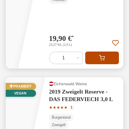
19,90 €
*
13,27 €/L (1,5 L)
1
Eichenwald Weine
PRÄMIERT
2019 Zweigelt Reserve -
VEGAN
DAS FEDERVIECH 3,0 L
Durchschnittliche Bewertung von 5 von
★
★
★
★
★
1
Burgenland
Zweigelt