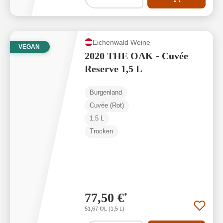
Eichenwald Weine
VEGAN
2020 THE OAK - Cuvée
Reserve 1,5 L
Burgenland
Cuvée (Rot)
1,5 L
Trocken
77,50 €
*
51,67 €/L (1,5 L)