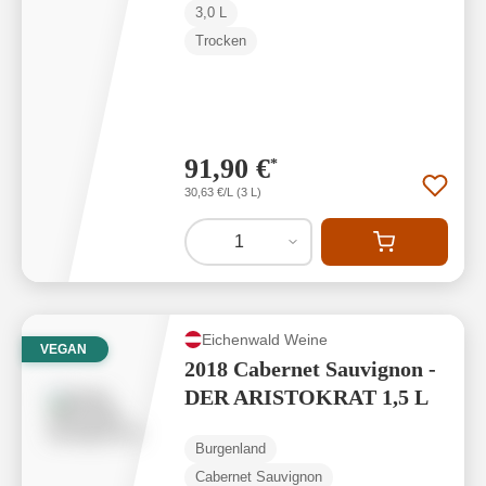
3,0 L
Trocken
91,90 €
*
30,63 €/L (3 L)
1
Eichenwald Weine
VEGAN
2018 Cabernet Sauvignon -
DER ARISTOKRAT 1,5 L
Burgenland
Cabernet Sauvignon