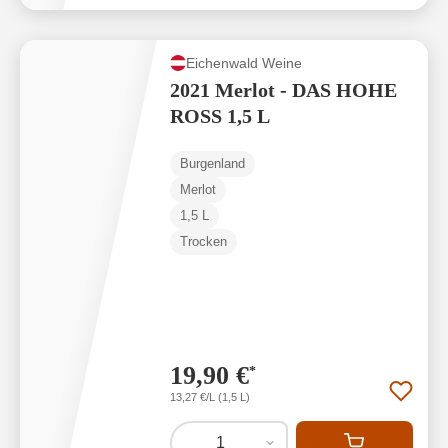
Eichenwald Weine
2021 Merlot - DAS HOHE
ROSS 1,5 L
Burgenland
Merlot
1,5 L
Trocken
19,90 €
*
13,27 €/L (1,5 L)
1