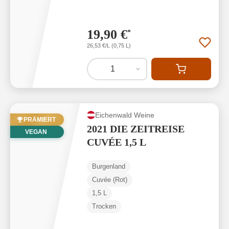
19,90 €
*
26,53 €/L (0,75 L)
1
Eichenwald Weine
PRÄMIERT
2021 DIE ZEITREISE
VEGAN
CUVÉE 1,5 L
Burgenland
Cuvée (Rot)
1,5 L
Trocken