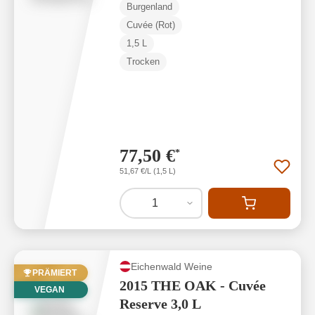
Burgenland
Cuvée (Rot)
1,5 L
Trocken
77,50 €
*
51,67 €/L (1,5 L)
1
Eichenwald Weine
PRÄMIERT
2015 THE OAK - Cuvée
VEGAN
Reserve 3,0 L