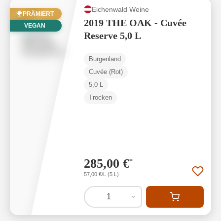
Eichenwald Weine
PRÄMIERT
2019 THE OAK - Cuvée
VEGAN
Reserve 5,0 L
Burgenland
Cuvée (Rot)
5,0 L
Trocken
285,00 €
*
57,00 €/L (5 L)
1