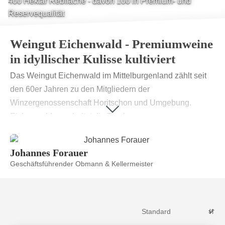
400 Hektar Rebfläche - davon 100 in Premium- und
Reservequalität
Weingut Eichenwald - Premiumweine
in idyllischer Kulisse kultiviert
Das Weingut Eichenwald im Mittelburgenland zählt seit
den 60er Jahren zu den Mitgliedern der
Winzergenossenschaft Horitschon und Umgebung.
Eichenwald verarbeitet die Trauben von
Traubenlieferanten aus Horitschon, Lutzmannsburg,
Raiding, Deutschkreutz und Unterpetersdorf. Neben der
Johannes Forauer
Leitsorte Blaufränkisch werden auch regions- und
Geschäftsführender Obmann & Kellermeister
sortentypische Rebsorten auf 400 Hektar Fläche in
Horitschon, Unterpetersdorf, Deutschkreutz,
Lutzmannsburg und Raiding kultiviert. Rund 100 Hektar
liefern sogar Reben in Reserve- und Premiumqualität, die
nach einem strengen Qualitätskonzept angebaut werden.