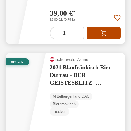
39,00 €
*
52,00 €/L (0,75 L)
1
Eichenwald Weine
VEGAN
2021 Blaufränkisch Ried
Dürrau - DER
GEISTESBLITZ -
Mittelburgenland DAC
Mittelburgenland DAC
Reserve
Blaufränkisch
Trocken