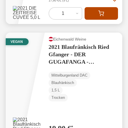
17,80 €/L (5 L)
1
Eichenwald Weine
VEGAN
2021 Blaufränkisch Ried
Gfanger - DER
GUGAFANGA -
Mittelburgenland DAC 1,5
Mittelburgenland DAC
L
Blaufränkisch
1,5 L
Trocken
*