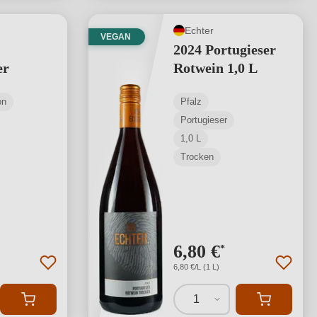
Echter
VEGAN
2024 Portugieser
er
Rotwein 1,0 L
on
Pfalz
Portugieser
1,0 L
Trocken
6,80 €
*
6,80 €/L (1 L)
1