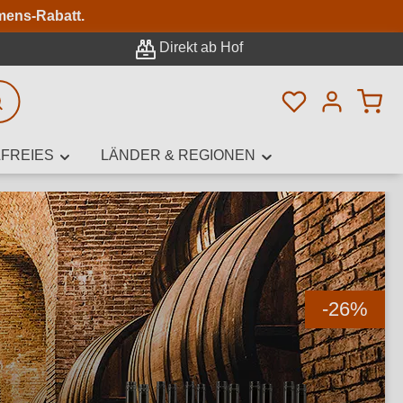
n
mens-Rabatt.
Direkt ab Hof
Du hast 0 Pro
rweiterte Suche
FREIES
LÄNDER & REGIONEN
innamen,
-26
%