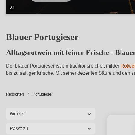
Dieses
Bild
wurde
Blauer Portugieser
mithilfe
von
Alltagsrotwein mit feiner Frische - Blaue
KI
verändert.
Der blauer Portugieser ist ein traditionsreicher, milder
Rotwe
bis zu saftiger Kirsche. Mit seiner dezenten Säure und den sa
Rebsorten
Portugieser
Winzer
Passt zu