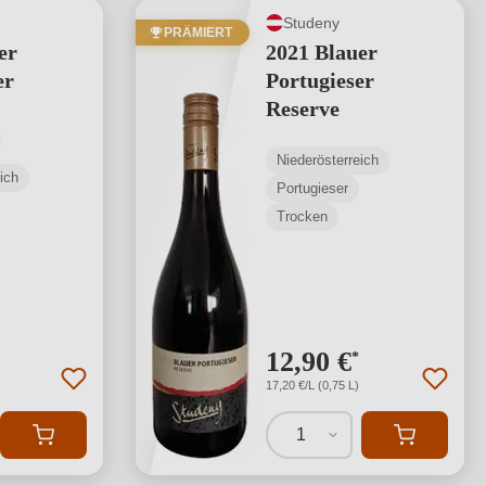
Studeny
PRÄMIERT
er
2021 Blauer
er
Portugieser
Reserve
tliche Bewertung von 5 von 5 Sternen
Niederösterreich
ich
Portugieser
Trocken
12,90 €
*
17,20 €/L (0,75 L)
1