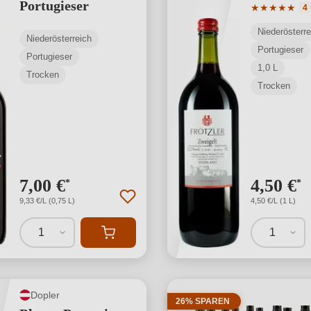
Portugieser
Durchschnit
★
★
★
★
★
4
Niederösterre
Niederösterreich
Portugieser
Portugieser
1,0 L
Trocken
Trocken
7,00 €
4,50 €
*
*
9,33 €/L (0,75 L)
4,50 €/L (1 L)
1
1
Dopler
26% SPAREN