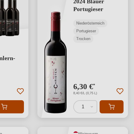
2024 Blauer
Portugieser
Niederösterreich
Portugieser
Trocken
nlern-
ng von 5 von 5 Sternen
6,30 €
*
8,40 €/L (0,75 L)
1
g
Weinwurm