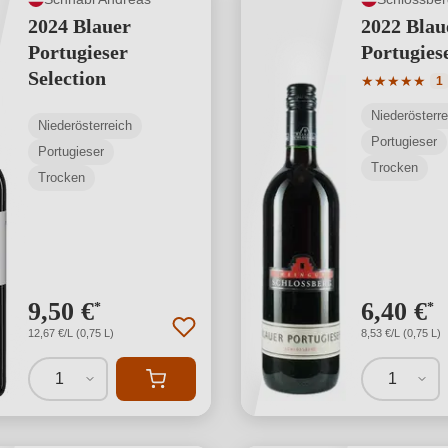
2024 Blauer
2022 Blau
Portugieser
Portugies
Selection
Durchschnit
★
★
★
★
★
1
Niederösterre
Niederösterreich
Portugieser
Portugieser
Trocken
Trocken
9,50 €
6,40 €
*
*
12,67 €/L (0,75 L)
8,53 €/L (0,75 L)
1
1