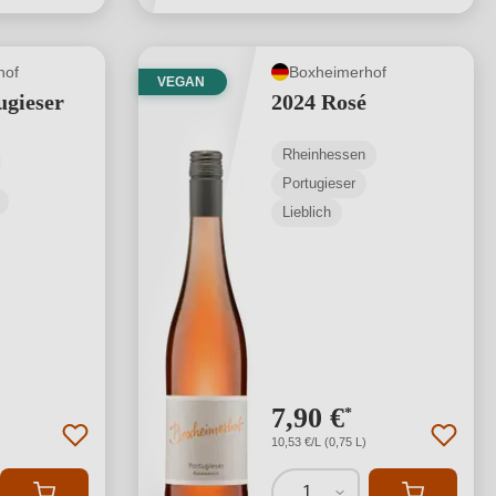
hof
Boxheimerhof
VEGAN
ugieser
2024 Rosé
Rheinhessen
tliche Bewertung von 5 von 5 Sternen
Portugieser
Lieblich
7,90 €
*
10,53 €/L (0,75 L)
1