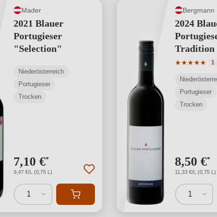
Mader
Bergmann
2021 Blauer
2024 Blau
Portugieser
Portugies
"Selection"
Tradition
Durchschnit
★
★
★
★
★
1
Niederösterreich
Niederösterre
Portugieser
Portugieser
Trocken
Trocken
7,10 €
8,50 €
*
*
9,47 €/L (0,75 L)
11,33 €/L (0,75 L)
1
1