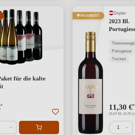
Dopler
PRÄMIERT
2023 Bl.
Portugies
Thermenregi
Portugieser
Trocken
aket für die kalte
it
€
11,30 €
*
*
15,07 €/L (0,75 L)
1