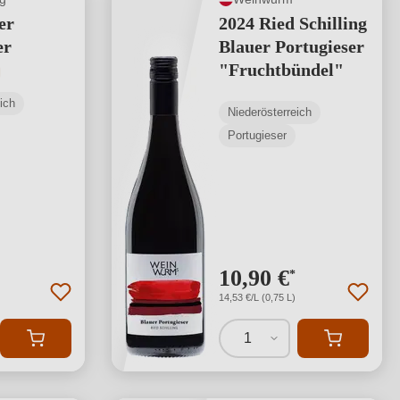
er
2024 Ried Schilling
er
Blauer Portugieser
"Fruchtbündel"
tliche Bewertung von 5 von 5 Sternen
ich
Niederösterreich
Portugieser
10,90 €
*
14,53 €/L (0,75 L)
1