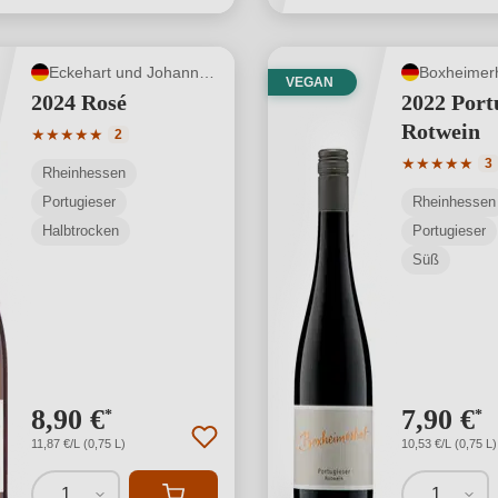
Eckehart und Johannes Gröhl
Boxheimer
VEGAN
2024 Rosé
2022 Port
Rotwein
Durchschnittliche Bewertung von 5 von 5 Sternen
★
★
★
★
★
2
Durchschnit
★
★
★
★
★
3
Rheinhessen
Portugieser
Rheinhessen
Halbtrocken
Portugieser
Süß
8,90 €
7,90 €
*
*
11,87 €/L (0,75 L)
10,53 €/L (0,75 L)
1
1