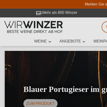
Melden Sie s
 Besuch bei WirWinzer.
Mehr als 800 Winzer
WEINE
ANGEBOTE
WEINP
Weinsuche
Mindestens 3
Beschre
Blauer Portugieser im 
ZUM PRODUKT