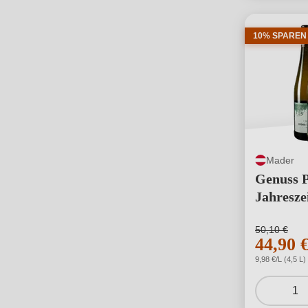
10% SPAREN
Mader
Genuss P
Jahresze
50,10 €
44,90 
9,98 €/L (4,5 L)
1