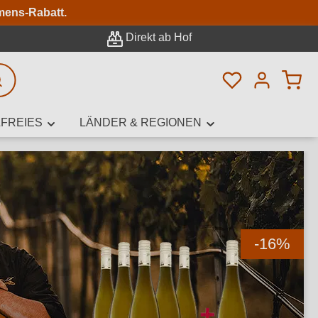
n
mens-Rabatt.
Direkt ab Hof
Du hast 0 Pro
rweiterte Suche
FREIES
LÄNDER & REGIONEN
innamen,
-16
%