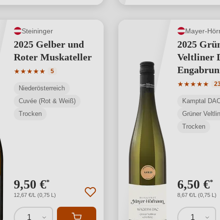
Steininger
Mayer-Hö
2025 Gelber und
2025 Grü
Roter Muskateller
Veltliner
Engabrun
Durchschnittliche Bewertung von 5 von 5 Sternen
★
★
★
★
★
5
Durchschnit
★
★
★
★
★
2
Niederösterreich
Cuvée (Rot & Weiß)
Kamptal DA
Trocken
Grüner Veltli
Trocken
9,50 €
6,50 €
*
*
12,67 €/L (0,75 L)
8,67 €/L (0,75 L)
1
1