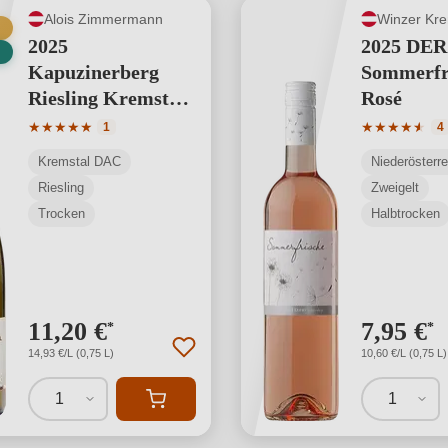
Alois Zimmermann
Winzer Kr
2025
2025 DER
Kapuzinerberg
Sommerfr
Riesling Kremstal
Rosé
DAC
Durchschnittliche Bewertung von 5 von 5 Sternen
Durchschnit
★
★
★
★
★
★
★
★
★
★
★
1
4
Kremstal DAC
Niederösterre
Riesling
Zweigelt
Trocken
Halbtrocken
11,20 €
7,95 €
*
*
14,93 €/L (0,75 L)
10,60 €/L (0,75 L)
1
1