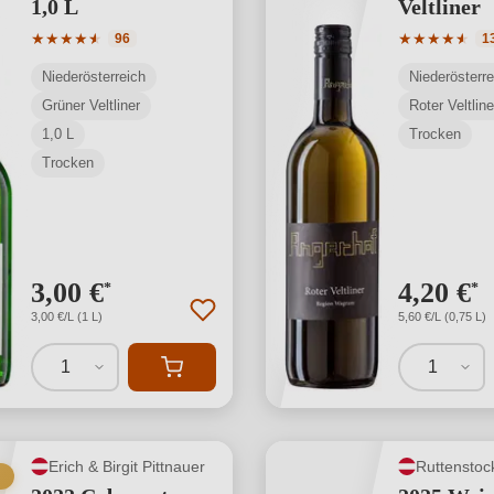
1,0 L
Veltliner
Durchschnittliche Bewertung von 4.8 von 5 Sternen
Durchschnit
★
★
★
★
★
★
★
★
★
★
★
★
96
1
Niederösterreich
Niederösterre
Grüner Veltliner
Roter Veltline
1,0 L
Trocken
Trocken
3,00 €
4,20 €
*
*
3,00 €/L (1 L)
5,60 €/L (0,75 L)
1
1
Erich & Birgit Pittnauer
Ruttenstoc