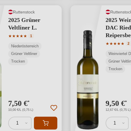
Ruttenstock
Ruttenstoc
2025 Grüner
2025 Wein
Veltliner L.
DAC Ried
Reipersbe
Durchschnittliche Bewertung von 5 von 5 Sternen
★
★
★
★
★
1
Durchschnit
★
★
★
★
★
2
Niederösterreich
Grüner Veltliner
Weinviertel 
Trocken
Grüner Veltli
Trocken
7,50 €
9,50 €
*
*
10,00 €/L (0,75 L)
12,67 €/L (0,75 L)
1
1