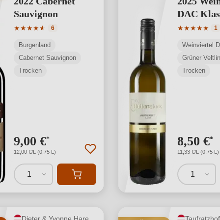
2022 Cabernet
2025 Wein
Sauvignon
DAC Klas
Durchschnittliche Bewertung von 4.67 von 5 Sternen
Durchschnit
★
★
★
★
★
★
★
★
★
★
★
6
1
Burgenland
Weinviertel 
Cabernet Sauvignon
Grüner Veltli
Trocken
Trocken
9,00 €
8,50 €
*
*
12,00 €/L (0,75 L)
11,33 €/L (0,75 L)
1
1
Dieter & Yvonne Hareter
Taufratzhof