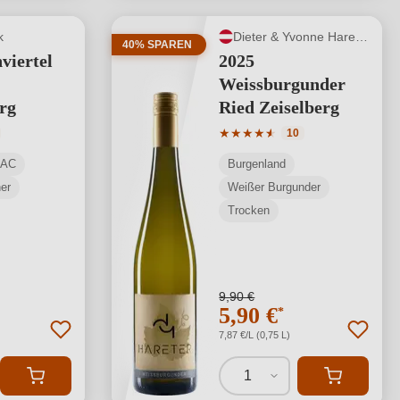
k
Dieter & Yvonne Hareter
40% SPAREN
viertel
2025
Weissburgunder
rg
Ried Zeiselberg
tliche Bewertung von 5 von 5 Sternen
Durchschnittliche Bewertung
★
★
★
★
★
★
10
DAC
Burgenland
ner
Weißer Burgunder
Trocken
9,90 €
5,90 €
*
7,87 €/L (0,75 L)
1