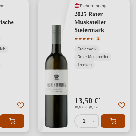
ems
Tschermonegg
2025 Roter
ische
Muskateller
Steiermark
tliche Bewertung von 4.75 von 5 Sternen
Durchschnittliche Bewertung
★
★
★
★
★
★
2
ich
Steiermark
Roter Muskateller
Trocken
13,50 €
*
18,00 €/L (0,75 L)
1