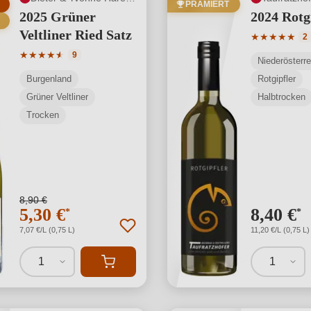
PRÄMIERT
2025 Grüner
2024 Rotg
Veltliner Ried Satz
Durchschnit
★
★
★
★
★
2
Durchschnittliche Bewertung von 4.78 von 5 Sternen
★
★
★
★
★
★
9
Niederösterre
Burgenland
Rotgipfler
Grüner Veltliner
Halbtrocken
Trocken
8,90 €
5,30 €
8,40 €
*
*
7,07 €/L (0,75 L)
11,20 €/L (0,75 L)
1
1