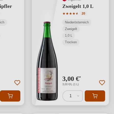
ipfler
Zweigelt 1,0 L
tliche Bewertung von 5 von 5 Sternen
Durchschnittliche Bewertung
★
★
★
★
★
★
20
ich
Niederösterreich
Zweigelt
1,0 L
Trocken
3,00 €
*
3,00 €/L (1 L)
1