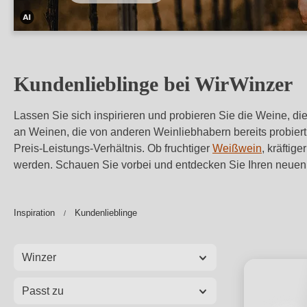
Dieses
Bild
wurde
Kundenlieblinge bei WirWinzer
mithilfe
von
Lassen Sie sich inspirieren und probieren Sie die Weine, 
KI
an Weinen, die von anderen Weinliebhabern bereits probie
verändert.
Preis-Leistungs-Verhältnis.
Ob fruchtiger
Weißwein
, kräftige
werden. Schauen Sie vorbei und entdecken Sie Ihren neuen
Inspiration
Kundenlieblinge
Winzer
Passt zu