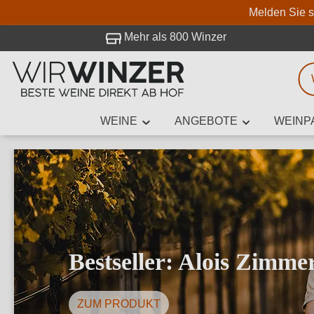
Melden Sie s
 Besuch bei WirWinzer.
Mehr als 800 Winzer
WEINE
ANGEBOTE
WEINP
Weinsuche
Mindestens 3
Beschre
Bestseller: Alois Zimm
ZUM PRODUKT