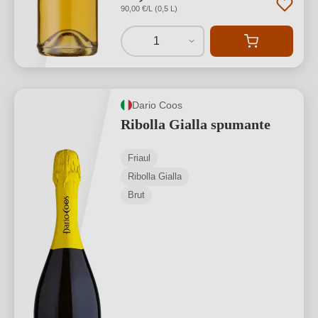
90,00 €/L (0,5 L)
1
Dario Coos
Ribolla Gialla spumante
Friaul
Ribolla Gialla
Brut