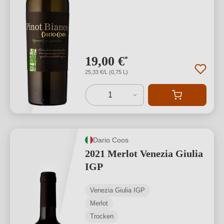
19,00 €
*
25,33 €/L (0,75 L)
1
Dario Coos
2021 Merlot Venezia Giulia
IGP
Venezia Giulia IGP
Merlot
Trocken