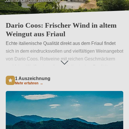
Jahrhundertalte Weinberge
Dario Coos: Frischer Wind in altem
Weingut aus Friaul
Echte italienische Qualität direkt aus dem Friaul findet
sich in dem eindrucksvollen und vielfältigen Weinangebot
von Dario Coos. Rotweine mit reichen Geschmäckern
und feine Weißweine, die vor italienischer Qualität nur so
strotzen bilden hier die Regel, wobei auf die Anwendung
1 Auszeichnung
traditionsreicher Vinifizierungstechniken nicht verzichtet
Mehr erfahren
→
wird.
Weiterlesen
→