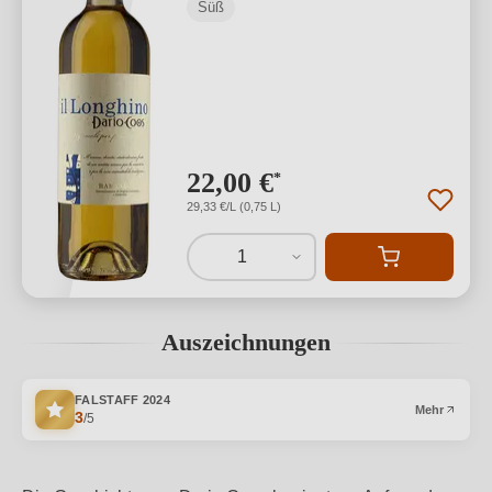
Süß
22,00 €
*
29,33 €/L (0,75 L)
1
Auszeichnungen
FALSTAFF
2024
Mehr
3
/5