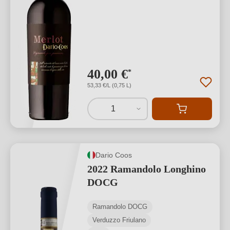
40,00 €
*
53,33 €/L (0,75 L)
1
Dario Coos
2022 Ramandolo Longhino
DOCG
Ramandolo DOCG
Verduzzo Friulano