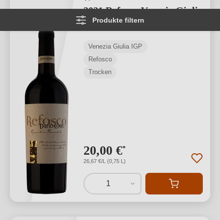
2021 Refosco Venezia Giulia
Produkte filtern
IGP
Venezia Giulia IGP
Refosco
Trocken
20,00 €
*
26,67 €/L (0,75 L)
1