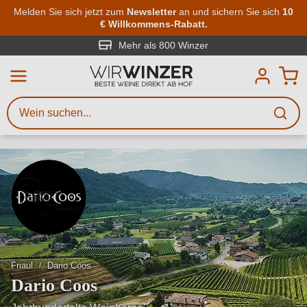
Zum Hauptinhalt springen
Melden Sie sich jetzt zum
Newsletter
an und sichern Sie sich
10
€ Willkommens-Rabatt.
Weinsuche
Mindestens 3 Zeichen eingeben
Mehr als 800 Winzer
Beschreiben Sie, welchen Wein
Sie suchen – ob nach Geschmack,
Anlass, Weinnamen, Rebsorte,
Region, Winzer oder anderen
Kriterien.
Friaul
Dario Coos
Dario Coos