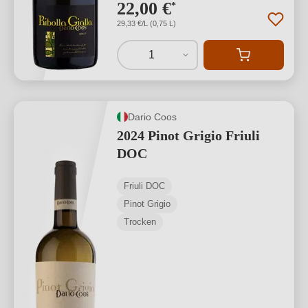
22,00 €
*
29,33 €/L (0,75 L)
1
Dario Coos
2024 Pinot Grigio Friuli
DOC
Friuli DOC
Pinot Grigio
Trocken