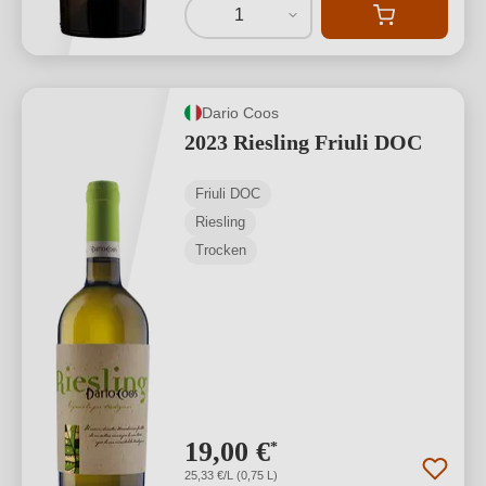
1
Dario Coos
2023 Riesling Friuli DOC
Friuli DOC
Riesling
Trocken
19,00 €
*
25,33 €/L (0,75 L)