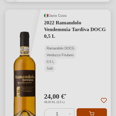
Dario Coos
2022 Ramandolo
Vendemmia Tardiva DOCG
0,5 L
Ramandolo DOCG
Verduzzo Friulano
0,5 L
Süß
24,00 €
*
48,00 €/L (0,5 L)
1