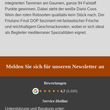
integrierten Tanninen am Gaumen, ganze 94 Falstaff
Punkte gewinnen. Dabei steht der weiße Dario Coos
Wein den roten Rebsorten qualitativ kein Stück nach. Der
Friulano Friuli DOP fasziniert mit fantastischer Frische
und reichhaltigem Geschmacksnoten, wobei er sich ideal
als Begleiter mediterraner Spezialitäten eignet.
Melden Sie sich für unseren Newsletter an
Bewertungen
★
★
★
★
★
★
4,7
(6.689)
Durchschnittliche Bewertung von 4.7 von
Service-Hotline
Unterstützung und Beratung unter: