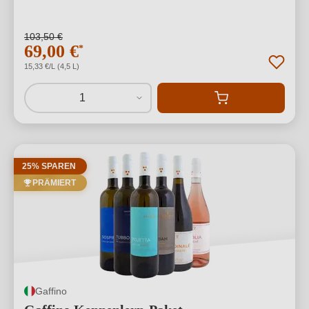
103,50 €
69,00 €
*
15,33 €/L (4,5 L)
1
25% SPAREN
PRÄMIERT
Gaffino