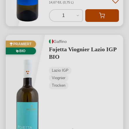
14,67 €/L (0,75 L)
1
Gaffino
PRÄMIERT
Fojetta Viognier Lazio IGP
BIO
BIO
Lazio IGP
Viognier
Trocken