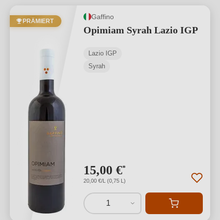
Gaffino
PRÄMIERT
Opimiam Syrah Lazio IGP
Lazio IGP
Syrah
15,00 €
*
20,00 €/L (0,75 L)
1