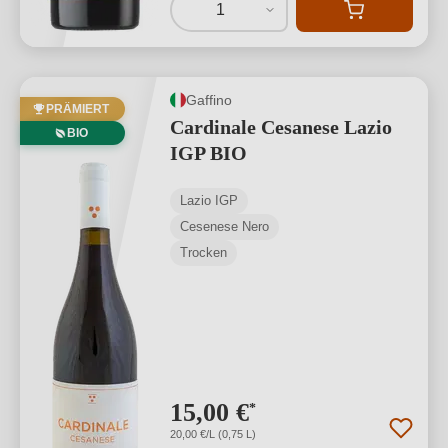
1
Gaffino
PRÄMIERT
Cardinale Cesanese Lazio
BIO
IGP BIO
Lazio IGP
Cesenese Nero
Trocken
15,00 €
*
20,00 €/L (0,75 L)