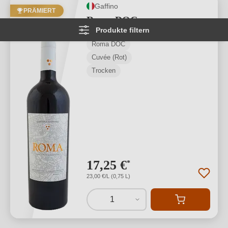
Gaffino
PRÄMIERT
Roma DOC
Produkte filtern
Roma DOC
Cuvée (Rot)
Trocken
17,25 €
*
23,00 €/L (0,75 L)
1