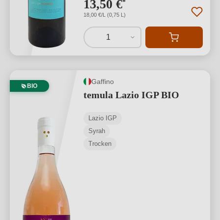
13,50 €
*
18,00 €/L (0,75 L)
1
Gaffino
BIO
temula Lazio IGP BIO
Lazio IGP
Syrah
Trocken