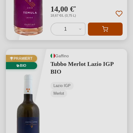
14,00 €
*
18,67 €/L (0,75 L)
1
Gaffino
PRÄMIERT
Tubbo Merlot Lazio IGP
BIO
BIO
Lazio IGP
Merlot