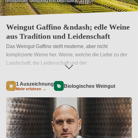
Bewusster Umgang mit der Natur
Weingut Gaffino &ndash; edle Weine
aus Tradition und Leidenschaft
Das Weingut Gaffino stellt moderne, aber nicht
komplizierte Weine her. Weine, welche die Liebe zu der
Landschaft, die Leidenschaft und der
zweitausendjährigen Weingeschichte Italiens
widerspiegeln. Verwendet werden nur eigene Trauben,
1 Auszeichnung
Biologisches Weingut
um höchste Qualität zu gewährleisten. Die Passion für
Mehr erfahren
→
Weine, der bewusste Umgang mit dem Weinberg und
seinen Früchten und die Nähe zu Rom geben den
Weinen des Weingut Gaffino ihren unvergleichlichen
Geschmack.
Weiterlesen
→