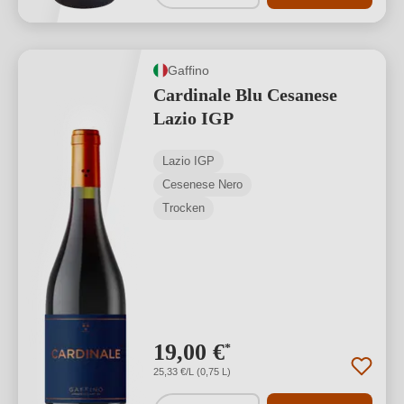
Gaffino
Cardinale Blu Cesanese
Lazio IGP
Lazio IGP
Cesenese Nero
Trocken
19,00 €
*
25,33 €/L (0,75 L)