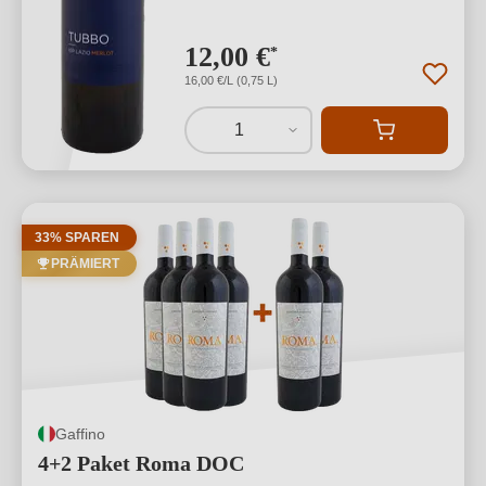
12,00 €
*
16,00 €/L (0,75 L)
1
33% SPAREN
PRÄMIERT
Gaffino
4+2 Paket Roma DOC