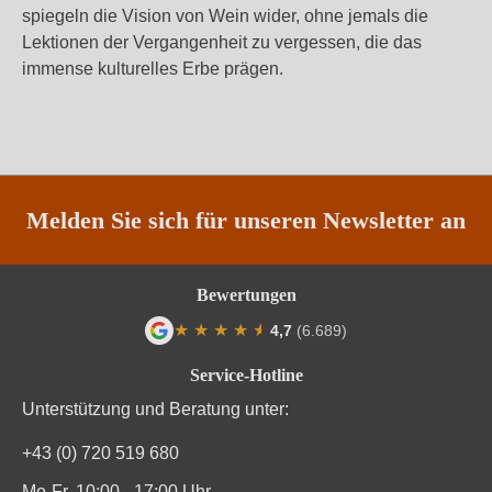
spiegeln die Vision von Wein wider, ohne jemals die
Lektionen der Vergangenheit zu vergessen, die das
immense kulturelles Erbe prägen.
Melden Sie sich für unseren Newsletter an
Bewertungen
★
★
★
★
★
★
4,7
(6.689)
Durchschnittliche Bewertung von 4.7 von
Service-Hotline
Unterstützung und Beratung unter:
+43 (0) 720 519 680
Mo-Fr, 10:00 - 17:00 Uhr