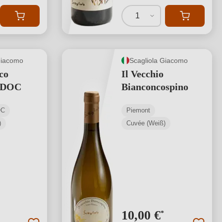
1
Giacomo
Scagliola Giacomo
co
Il Vecchio
 DOC
Bianconcospino
OC
Piemont
)
Cuvée (Weiß)
10,00 €
*