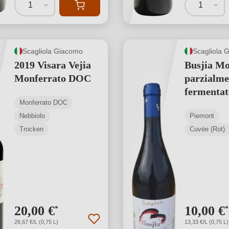
1
1
Scagliola Giacomo
Scagliola 
2019 Visara Vejia
Busjia Mo
Monferrato DOC
parzialme
fermentat
Monferrato DOC
Nebbiolo
Piemont
Trocken
Cuvée (Rot)
20,00 €
10,00 €
*
*
26,67 €/L (0,75 L)
13,33 €/L (0,75 L)