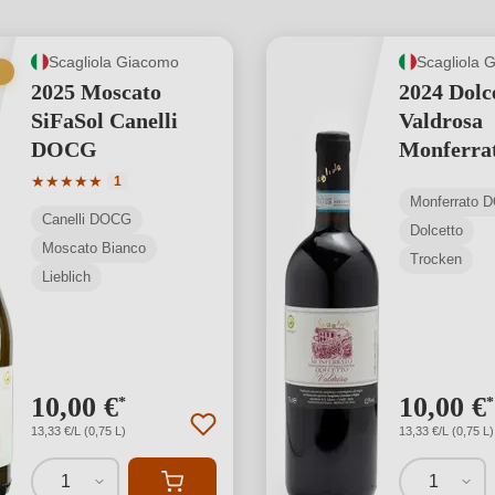
Scagliola Giacomo
Scagliola 
2025 Moscato
2024 Dolc
SiFaSol Canelli
Valdrosa
DOCG
Monferra
Durchschnittliche Bewertung von 5 von 5 Sternen
★
★
★
★
★
1
Monferrato 
Canelli DOCG
Dolcetto
Moscato Bianco
Trocken
Lieblich
10,00 €
10,00 €
*
*
13,33 €/L (0,75 L)
13,33 €/L (0,75 L)
1
1