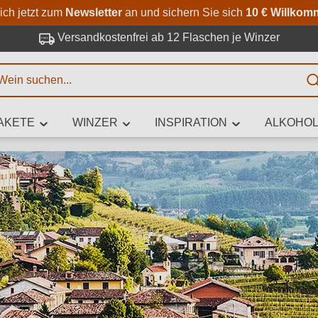
Zum Hauptinhalt springen
Zur Suche springen
Zur Hauptnavigation springe
ich jetzt zum
Newsletter
an und sichern Sie sich
10 € Willkom
Versandkostenfrei ab 12 Flaschen je Winzer
E
AKETE
WINZER
INSPIRATION
ALKOHOL
 Zeichen eingeben
iben Sie, welchen Wein Sie suchen – ob nach Geschmack, Anlass, We
Rebsorte, Region, Winzer oder anderen Kriterien.