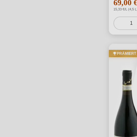
69,00 
15,33 €/L (4,5 L
1
PRÄMIERT