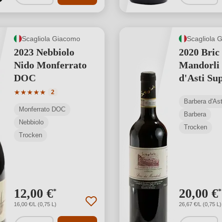
Scagliola Giacomo
Scagliola 
2023 Nebbiolo
2020 Bric 
Nido Monferrato
Mandorli
DOC
d'Asti Su
DOCG
Durchschnittliche Bewertung von 5 von 5 Sternen
★
★
★
★
★
2
Barbera d'A
Monferrato DOC
Barbera
Nebbiolo
Trocken
Trocken
12,00 €
20,00 €
*
*
16,00 €/L (0,75 L)
26,67 €/L (0,75 L)