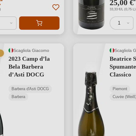
€
25,00 €
*
*
)
33,33 €/L (0,75 L)
1
Scagliola Giacomo
Scagliola 
2023 Camp d’la
Beatrice S
Bela Barbera
Spumante
d’Asti DOCG
Classico
Barbera d'Asti DOCG
Piemont
Barbera
Cuvée (Weiß