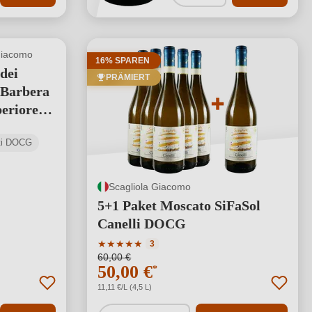
Giacomo
16% SPAREN
dei
PRÄMIERT
 Barbera
periore
sti DOCG
Scagliola Giacomo
5+1 Paket Moscato SiFaSol
Canelli DOCG
Durchschnittliche Bewertung von 5 von 5 S
★
★
★
★
★
3
60,00 €
50,00 €
*
11,11 €/L (4,5 L)