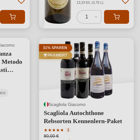
13,33 €/L (0,75 L)
1
Giacomo
31% SPAREN
anza
PRÄMIERT
 Metodo
sti
nco
Scagliola Giacomo
Scagliola Autochthone
Rebsorten Kennenlern-Paket
Durchschnittliche Bewertung von 5 von 5 S
★
★
★
★
★
1
80,00 €