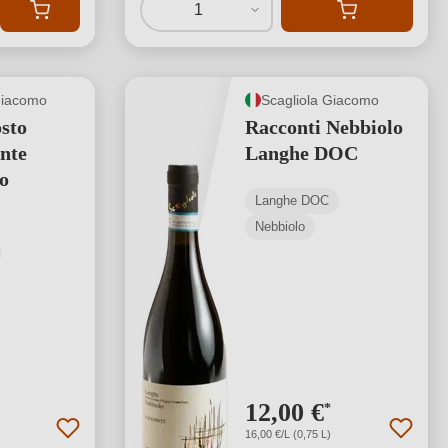
1
Giacomo
Scagliola Giacomo
sto
Racconti Nebbiolo
nte
Langhe DOC
o
Langhe DOC
Nebbiolo
12,00 €
*
16,00 €/L (0,75 L)