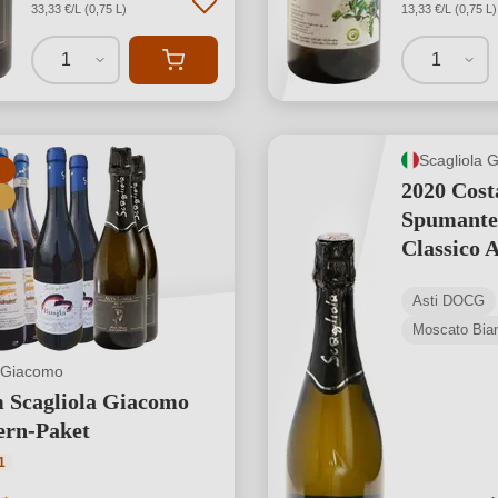
33,33 €/L (0,75 L)
13,33 €/L (0,75 L)
1
1
Scagliola 
2020 Cost
Spumante
Classico A
DOCG
Asti DOCG
Moscato Bia
a Giacomo
 Scagliola Giacomo
ern-Paket
ttliche Bewertung von 5 von 5 Sternen
1