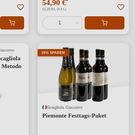
54,90 €
*
12,20 €/L (4,5 L)
1
Giacomo
35% SPAREN
cagliola
 Metodo
)
Scagliola Giacomo
Piemonte Festtags-Paket