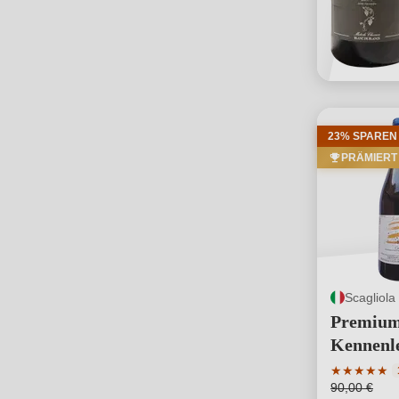
23% SPAREN
PRÄMIERT
Scagliol
Premium
Kennenl
Durchschni
★
★
★
★
★
90,00 €