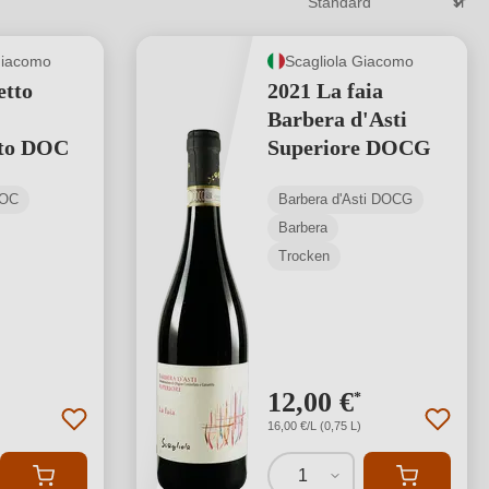
Giacomo
Scagliola Giacomo
etto
2021 La faia
Barbera d'Asti
to DOC
Superiore DOCG
DOC
Barbera d'Asti DOCG
Barbera
Trocken
12,00 €
*
16,00 €/L (0,75 L)
1