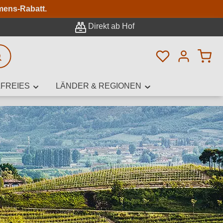
n
mens-Rabatt.
Direkt ab Hof
Du hast 0 Pro
rweiterte Suche
FREIES
LÄNDER & REGIONEN
innamen,