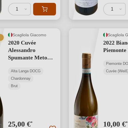
1
1
Scagliola Giacomo
Scagliola 
2020 Cuvée
2022 Bian
Alessandro
Piemonte
Spumante Metodo
Piemonte D
Classico Alta
Alta Langa DOCG
Cuvée (Weiß
Langa DOCG
Chardonnay
Brut
25,00 €
10,00 €
*
*