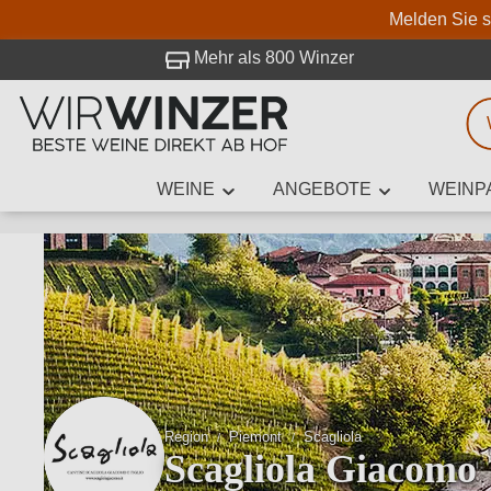
Melden Sie s
 Besuch bei WirWinzer.
Mehr als 800 Winzer
WEINE
ANGEBOTE
WEINP
Weinsuche
Mindestens 3
Beschre
Region
Piemont
Scagliola
Scagliola Giacomo